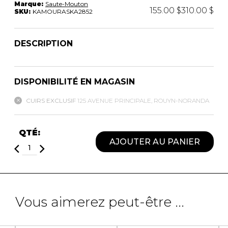
Marque:
Saute-Mouton
155.00 $
310.00 $
SKU:
KAMOURASKA2852
PANTOUFLES
PANTOUFLES
PANTOUFLES ENFANTS
ENFANTS
DESCRIPTION
PANTOUFLES
PANTOUFLES ENFANTS
PANTOUFLES UNISEXE
DISPONIBILITÉ EN MAGASIN
CUIRS EXCLUSIF
125 AVENUE PRINCIPALE, ROUYN-NORANDA
PRODUITS FOURRURES
UNISEXE
QTÉ:
AJOUTER AU PANIER
SACS À MAIN
SANDALES UNISEXE
SANDALES
SOULIERS/SANDALES
UNISEXE
Vous aimerez peut-être ...
SANDALES TOUT ALLER
SANDALES
SOULIERS/SANDALES
SOULIERS