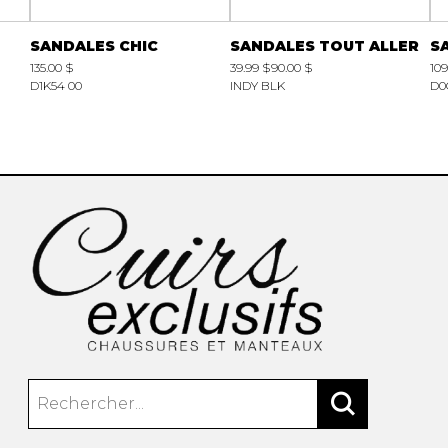
SANDALES CHIC
SANDALES TOUT ALLER
S
135.00 $
39.99 $
90.00 $
109
D1K54 00
INDY BLK
D0