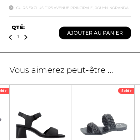
CUIRS EXCLUSIF
125 AVENUE PRINCIPALE, ROUYN-NORANDA
QTÉ:
AJOUTER AU PANIER
Vous aimerez peut-être ...
olde
Solde