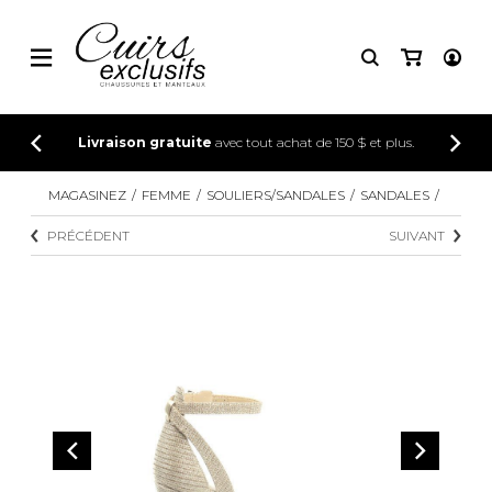
CONNEXION
Livraison gratuite
avec tout achat de 150 $ et plus.
INSCRIPTION
MAGASINEZ
FEMME
SOULIERS/SANDALES
SANDALES
PRÉCÉDENT
SUIVANT