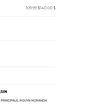
109.99 $
140.00 $
ASIN
E PRINCIPALE, ROUYN-NORANDA