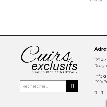
125.00 $
Adre
125 Av
Rouyn
info@c
(819) 