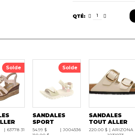
QTÉ:
Solde
Solde
LES
SANDALES
SANDALES
LLER
SPORT
TOUT ALLER
63778 31
54.99 $
J004536
220.00 $
ARIZONA