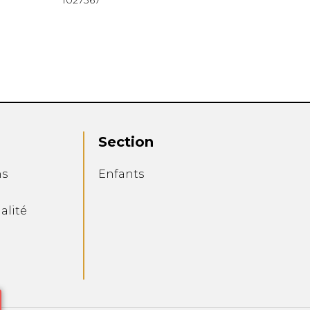
1027367
Section
ns
Enfants
alité