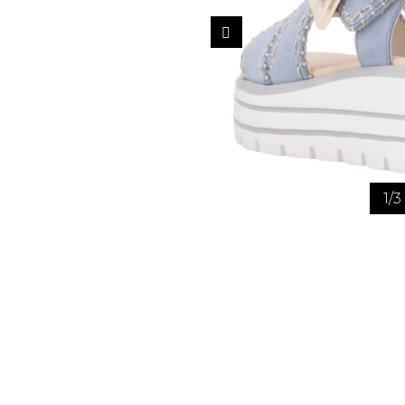
1
/
3