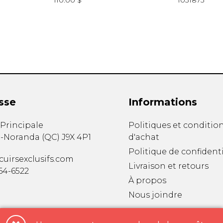
110.00 $
1031873
sse
Informations
. Principale
Politiques et conditio
-Noranda
(
QC
)
J9X 4P1
d'achat
Politique de confidenti
uirsexclusifs.com
Livraison et retours
764-6522
À propos
Nous joindre