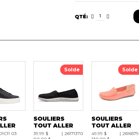
QTÉ:
Solde
Solde
RS
SOULIERS
SOULIERS
LLER
TOUT ALLER
TOUT ALLER
D1C11 03
39.99 $
26171370
49.99 $
2616579