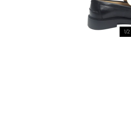
1
/
2