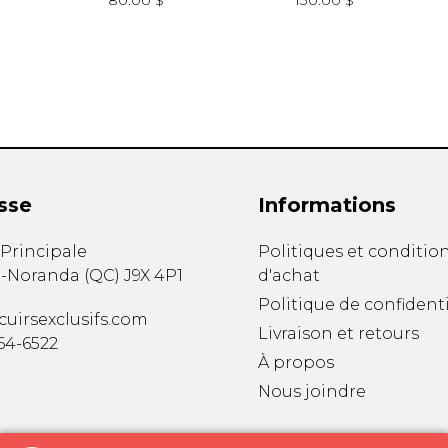
80.00 $
130.00 $
sse
Informations
. Principale
Politiques et conditio
-Noranda
(
QC
)
J9X 4P1
d'achat
Politique de confidenti
uirsexclusifs.com
Livraison et retours
764-6522
À propos
Nous joindre