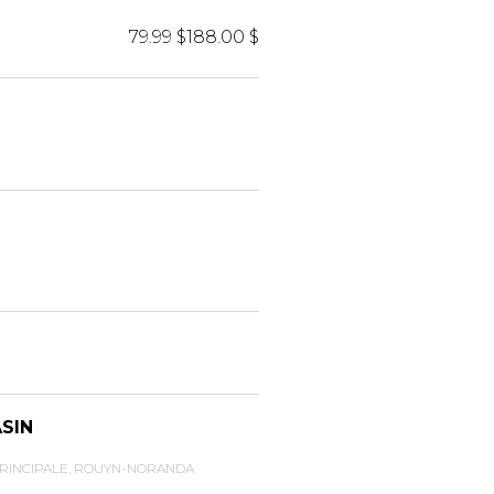
79.99 $
188.00 $
ASIN
PRINCIPALE, ROUYN-NORANDA