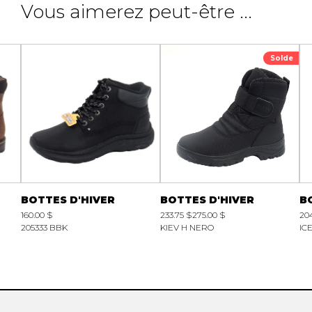
Vous aimerez peut-être ...
Solde
BOTTES D'HIVER
BOTTES D'HIVER
B
160.00 $
233.75 $
275.00 $
20
205333 BBK
KIEV H NERO
IC