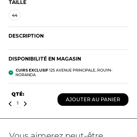
TAILLE
SOULIERS DE TRAVAILLES
SOULIERS SPORT
SOULIERS/UNISEXE
44
SOULIERS TRAVAIL
DESCRIPTION
DISPONIBILITÉ EN MAGASIN
CUIRS EXCLUSIF
125 AVENUE PRINCIPALE, ROUYN-
NORANDA
QTÉ:
AJOUTER AU PANIER
Vous aimerez peut-être ...