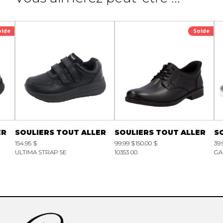
olde
Solde
ER
SOULIERS TOUT ALLER
SOULIERS TOUT ALLER
S
154.95 $
99.99 $
150.00 $
39.
ULTIMA STRAP 5E
10353 00
GA