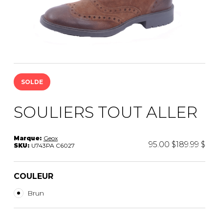
PANTOUFLES
PANTOUFLES
PANTOUFLES ENFANTS
ENFANTS
PANTOUFLES
PANTOUFLES ENFANTS
PANTOUFLES UNISEXE
SOLDE
PRODUITS FOURRURES
SOULIERS TOUT ALLER
UNISEXE
SACS À MAIN
Marque:
Geox
95.00 $
189.99 $
SKU:
U743PA C6027
SANDALES UNISEXE
COULEUR
SANDALES
SOULIERS/SANDALES
UNISEXE
Brun
SANDALES TOUT ALLER
SANDALES
SOULIERS/SANDALES
SOULIERS