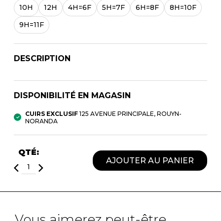
SOULIERS DE TRAVAILLES
10H
12H
4H=6F
5H=7F
6H=8F
8H=10F
SOULIERS SPORT
SOULIERS/UNISEXE
9H=11F
SOULIERS TRAVAIL
DESCRIPTION
DISPONIBILITÉ EN MAGASIN
CUIRS EXCLUSIF
125 AVENUE PRINCIPALE, ROUYN-
NORANDA
QTÉ:
AJOUTER AU PANIER
Vous aimerez peut-être ...