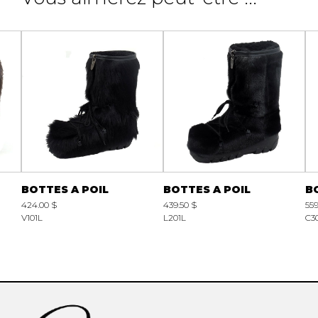
BOTTES A POIL
BOTTES A POIL
B
424.00 $
439.50 $
559
V101L
L201L
C3