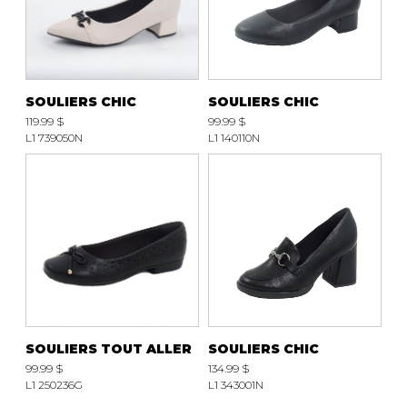
SOULIERS DE TRAVAILLES
SOULIERS SPORT
SOULIERS/UNISEXE
SOULIERS TRAVAIL
SOULIERS CHIC
SOULIERS CHIC
119.99 $
99.99 $
L1 739050N
L1 140110N
SOULIERS TOUT ALLER
SOULIERS CHIC
99.99 $
134.99 $
L1 250236G
L1 343001N