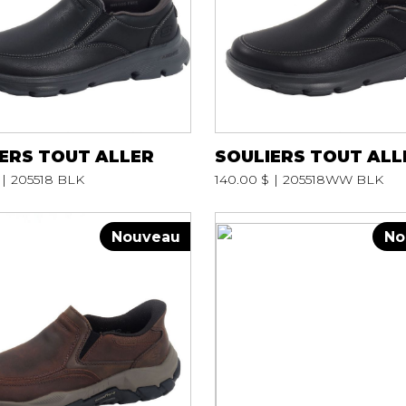
ERS TOUT ALLER
SOULIERS TOUT ALL
205518 BLK
140.00 $
205518WW BLK
Nouveau
No