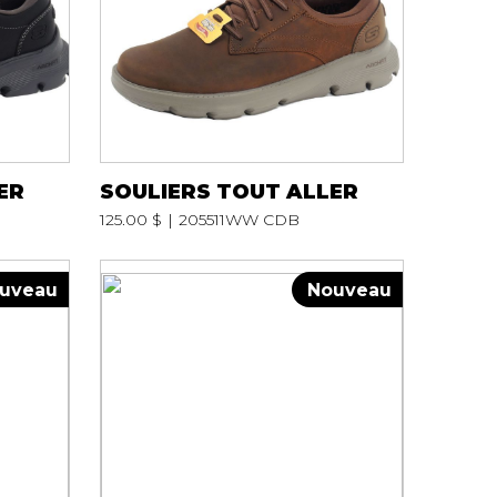
ER
SOULIERS TOUT ALLER
125.00 $
205511WW CDB
uveau
Nouveau