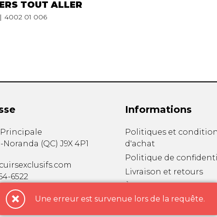
ERS TOUT ALLER
4002 01 006
sse
Informations
. Principale
Politiques et conditio
-Noranda
(
QC
)
J9X 4P1
d'achat
Politique de confidenti
uirsexclusifs.com
Livraison et retours
764-6522
À propos
Nous joindre