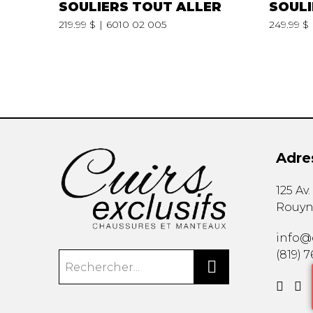
SOULIERS TOUT ALLER
SOULI
219.99 $
6010 02 005
249.99 $
Adre
125 Av
Rouyn
info@c
(819) 