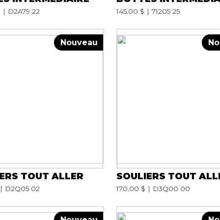
$
D2A79 22
145.00 $
71205 25
Nouveau
No
ERS TOUT ALLER
SOULIERS TOUT ALL
D2Q05 02
170.00 $
D3Q00 00
Nouveau
No